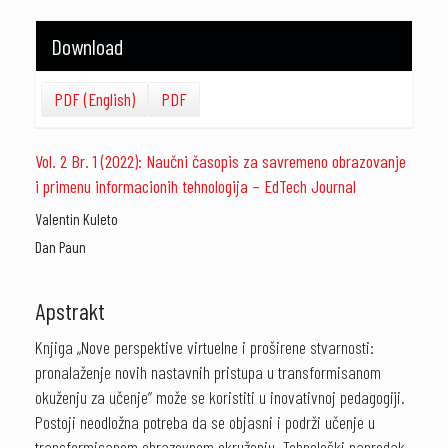
Download
PDF (English)
PDF
Vol. 2 Br. 1 (2022): Naučni časopis za savremeno obrazovanje
i primenu informacionih tehnologija – EdTech Journal
##plugins.themes.academic_pro.article.main##
Valentin Kuleto
Dan Paun
Apstrakt
Knjiga „Nove perspektive virtuelne i proširene stvarnosti:
pronalaženje novih nastavnih pristupa u transformisanom
okuženju za učenje” može se koristiti u inovativnoj pedagogiji.
Postoji neodložna potreba da se objasni i podrži učenje u
transformisanom obrazovnom okruženju. Tehnološki napredak