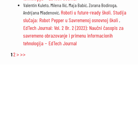
Valentin Kuleto, Milena Ilić, Maja Babić, Zorana Bodiroga,
Roboti u future-ready školi. Studija
Andrijana Mladenović,
slučaja: Robot Pepper u Savremenoj osnovnoj školi
,
EdTech Journal: Vol. 2 Br. 2 (2022): Naučni časopis za
savremeno obrazovanje i primenu informacionih
tehnologija – EdTech Journal
2
>
>>
1