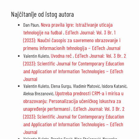
Najčitanije od istog autora
Nova pravila igre: Istraživanje uticaja
Dan Păun,
tehnologije na fudbal
EdTech Journal: Vol. 3 Br. 1
,
(2023): Naučni časopis za savremeno obrazovanje i
primenu informacionih tehnologija – EdTech Journal
Uvodna reč
EdTech Journal: Vol. 3 Br. 2
Valentin Kuleto,
,
(2023): Scientific Journal for Contemporary Education
and Application of Information Technologies – EdTech
Journal
Valentin Kuleto, Elena Gurgu, Vladimir Matović, Isidora Katanić,
Upotreba prednosti CRM-a i mirisa u
Aleksa Brezanović,
obrazovanju: Personalizacĳa učeničkog iskustva za
unapređenje performansi
EdTech Journal: Vol. 3 Br. 2
,
(2023): Scientific Journal for Contemporary Education
and Application of Information Technologies – EdTech
Journal