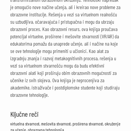
je omogućio nove načine učenja, ali i kreirao nove probleme za
obrazovne institucije. Rešenja u vezi sa virtuelnom realnošću
su uzbudljiva, očaravajuća i pristupačna i mogu da ubrzaju
obrazovni proces. Kao obrazovni resurs, ova knjiga proučava
potencijal virtuelne, proširene i mešovite stvarnosti (VR/AR) da
edukatorima pomažu da unaprede učenje, ali i načine na koje
se ove tehnologije mogu primeniti u učionici. Kao alat za
izgradnju znanja i razvoj metakognitivnih procesa, rešenja u
vezi sa virtuelnom stvarnošću mogu da budu efektivni
obrazovni alati koji proširuju obim obrazovnih mogućnosti za
učenike iz svih slojeva. Ova knjiga je neprocenjiva za
akademike, istraživače i postdiplomske studente koji studiraju
obrazovne tehnologije.
Ključne reči
virtuelna stvarnost, mešovita stvarnost, proširena stvarnost, okruženje
za učenje, obrazovna tehnologija