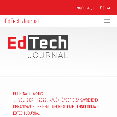
Brzi
Registracija
Prijava
skok
na
sadržaj
EdTech Journal
Toggle
stranice
navigati
Glavna
plovidba
Glavni
sadržaj
Bočna
traka
POČETNA
ARHIVA
VOL. 2 BR. 1 (2022): NAUČNI ČASOPIS ZA SAVREMENO
OBRAZOVANJE I PRIMENU INFORMACIONIH TEHNOLOGIJA –
EDTECH JOURNAL