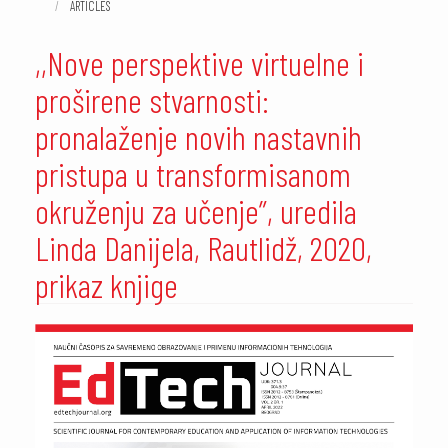
ARTICLES
,,Nove perspektive virtuelne i
proširene stvarnosti:
pronalaženje novih nastavnih
pristupa u transformisanom
okruženju za učenje”, uredila
Linda Danijela, Rautlidž, 2020,
prikaz knjige
##plugins.themes.academic_pro.article.sidebar