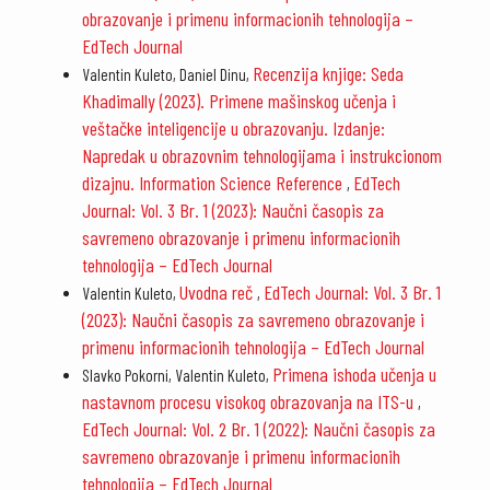
obrazovanje i primenu informacionih tehnologija –
EdTech Journal
Recenzija knjige: Seda
Valentin Kuleto, Daniel Dinu,
Khadimally (2023). Primene mašinskog učenja i
veštačke inteligencije u obrazovanju. Izdanje:
Napredak u obrazovnim tehnologijama i instrukcionom
dizajnu. Information Science Reference
EdTech
,
Journal: Vol. 3 Br. 1 (2023): Naučni časopis za
savremeno obrazovanje i primenu informacionih
tehnologija – EdTech Journal
Uvodna reč
EdTech Journal: Vol. 3 Br. 1
Valentin Kuleto,
,
(2023): Naučni časopis za savremeno obrazovanje i
primenu informacionih tehnologija – EdTech Journal
Primena ishoda učenja u
Slavko Pokorni, Valentin Kuleto,
nastavnom procesu visokog obrazovanja na ITS-u
,
EdTech Journal: Vol. 2 Br. 1 (2022): Naučni časopis za
savremeno obrazovanje i primenu informacionih
tehnologija – EdTech Journal