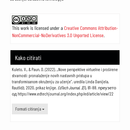
##plugins.themes.academic_pro.article.details#
This work is licensed under a
Creative Commons Attribution-
NonCommercial-NoDerivatives 3.0 Unported License
.
Kako citirati
Kuleto, V., & Paun, D. (2022). ,,Nove perspektive virtuelne i proširene
stvarnosti: pronalaženje novih nastavnih pristupa u
transformisanom okruženju za učenje”, uredila Linda Danijela,
Rautlidž, 2020, prikaz knjige.
EdTech Journal
,
2
(1), 81–88. преузето
од https://www.edtechjournal.org/index.php/ed/article/view/22
Formati citiranja