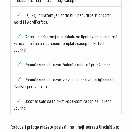
procesu razmatranja za drugi časopis.
Fajl koji prilažem je u formatu OpenOffice, Microsoft
Word ili WordPerfect.
Članak je pripremljen u skladu sa Uputstvom za autore i
korišćen je Šablon, odnosno Template časopisa EdTech
Journal.
Popunio sam obrazac Podaci o autoru i prilažem ga.
Popunio sam obrazac Izjava o autorstvu i originalnosti
članka i prilažem ga.
Upoznat sam sa Etičkim kodeksom časopisa EdTech
Journal.
Radove i priloge možete poslati i na imejl-adresu Uredništva: