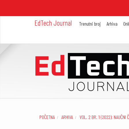
Brzi
skok
na
sadržaj
EdTech Journal
Trenutni broj
Arhiva
Onl
stranice
Glavna
plovidba
Glavni
sadržaj
Bočna
traka
POČETNA
ARHIVA
VOL. 2 BR. 1 (2022): NAUČN