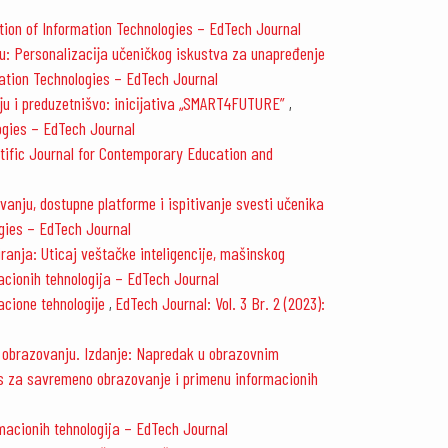
ation of Information Technologies – EdTech Journal
ju: Personalizacĳa učeničkog iskustva za unapređenje
mation Technologies – EdTech Journal
ĳu i preduzetnišvo: inicĳativa „SMART4FUTURE”
,
logies – EdTech Journal
entific Journal for Contemporary Education and
anju, dostupne platforme i ispitivanje svesti učenika
ogies – EdTech Journal
ranja: Uticaj veštačke inteligencije, mašinskog
acionih tehnologija – EdTech Journal
macione tehnologĳe
EdTech Journal: Vol. 3 Br. 2 (2023):
,
u obrazovanju. Izdanje: Napredak u obrazovnim
pis za savremeno obrazovanje i primenu informacionih
macionih tehnologija – EdTech Journal