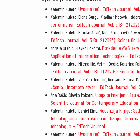
Uvodna reč
EdTech Journal: Vol
Valentin Kuleto,
,
Valentin Kuleto, Elena Gurgu, Vladimir Matović, Isido
performansi
EdTech Journal: Vol. 3 Br. 2 (202
,
Valentin Kuleto, Branko Savić, Nina Stojanović, Nevenk
EdTech Journal: Vol. 3 Br. 2 (2023): Scientific
Poređenje AWS serv
Anđela Stanić, Slavko Pokorni,
Application of Information Technologies – EdTe
Valentin Kuleto, Milena Ilić, Velimir Dedić, Katarina Ra
EdTech Journal: Vol. 1 Br. 1 (2021): Scientifi
,
Valentin Kuleto, Vukašin Jeremić, Rocsana Bucea-Man
učenja i Interneta stvari
EdTech Journal: Vol.
,
Uloga primenjenih istr
Ana Bašić, Slavko Pokorni,
Scientific Journal for Contemporary Education 
Recenzija knjige: Se
Valentin Kuleto, Daniel Dinu,
tehnologijama i instrukcionom dizajnu. Inform
tehnologija – EdTech Journal
Uvodna reč
EdTech Journal: Vol
Valentin Kuleto,
,