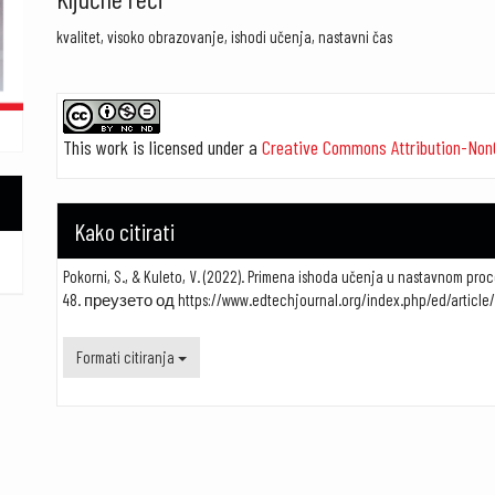
kvalitet, visoko obrazovanje, ishodi učenja, nastavni čas
##plugins.themes.academic_pro.article.detail
This work is licensed under a
Creative Commons Attribution-Non
Kako citirati
Pokorni, S., & Kuleto, V. (2022). Primena ishoda učenja u nastavnom pr
48. преузето од https://www.edtechjournal.org/index.php/ed/article/
Formati citiranja