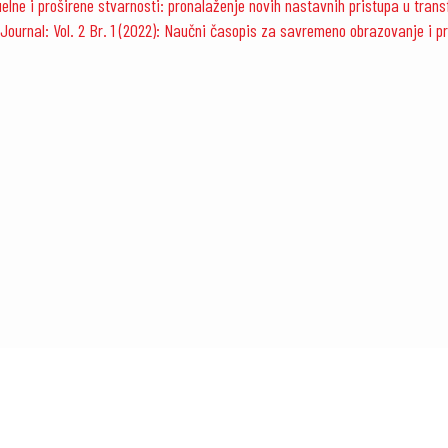
uelne i proširene stvarnosti: pronalaženje novih nastavnih pristupa u tra
Journal: Vol. 2 Br. 1 (2022): Naučni časopis za savremeno obrazovanje i p