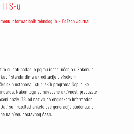
 ITS-u
rimenu informacionih tehnologija – EdTech Journal
#
atim su dati podaci o pojmu ishodi učenja u Zakonu o
 kao i standardima akreditacije u visokom
kolskih ustanova i studijskih programa Republike
standarda. Nakon toga su navedene aktivnosti preduzete
raćeni naziv ITS, od naziva na engleskom Information
ati su i rezultati ankete dve generacije studenata o
mene na nivou nastavnog časa.