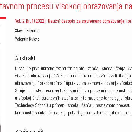
tavnom procesu visokog obrazovanja na
le.sidebar##
Vol. 2 Br. 1 (2022): Naučni časopis za savremeno obrazovanje i p
##plugins.themes.academic_pro.article.main#
Slavko Pokorni
Valentin Kuleto
Apstrakt
U radu je prvo ukratko rezimiran pojam i značaj ishoda učenja. Z
visokom obrazovanju i Zakonu o nacionalnom okviru kvalifikacija,
obrazovanju i standardima i uputstvu za samovrednovanje visokoš
Srbije i uputstvu recenzentskoj komisiji za procenu ispunjenosti 
u Visokoj školi strukovnih studija za informacione tehnologije (sk
Technology School) u primeni ishoda učenja u nastavnom procesu. D
korisnosti ishoda učenja, koji potvrđuju opravdanost njihove pri
Ključne reči