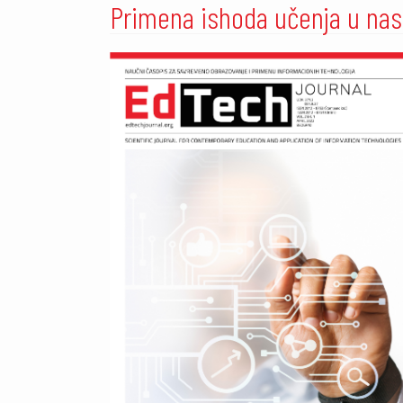
Primena ishoda učenja u nas
##plugins.themes.academic_pro.artic