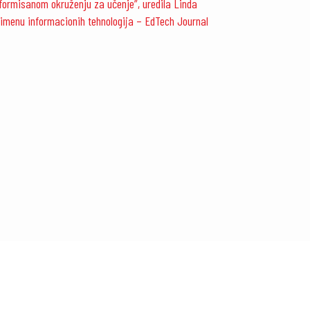
nsformisanom okruženju za učenje”, uredila Linda
rimenu informacionih tehnologija – EdTech Journal