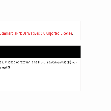
s##
Commercial-NoDerivatives 3.0 Unported License
.
ocesu visokog obrazovanja na ITS-u.
EdTech Journal
,
2
(1), 38–
view/19