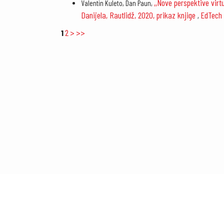
,,Nove perspektive virt
Valentin Kuleto, Dan Paun,
Danijela, Rautlidž, 2020, prikaz knjige
EdTech 
,
2
>
>>
1