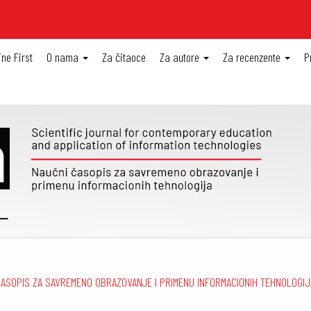
ine First
O nama
Za čitaoce
Za autore
Za recenzente
P
I ČASOPIS ZA SAVREMENO OBRAZOVANJE I PRIMENU INFORMACIONIH TEHNOLOGI